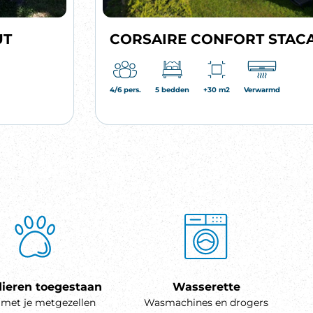
UT
CORSAIRE CONFORT STAC
4/6 pers.
5 bedden
+30 m2
Verwarmd
ieren toegestaan
Wasserette
met je metgezellen
Wasmachines en drogers