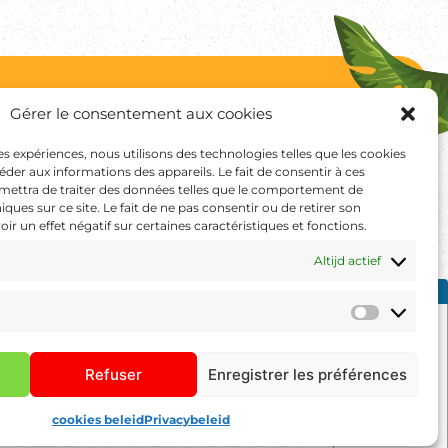
Gérer le consentement aux cookies
EN
Boek uw verblijf
res expériences, nous utilisons des technologies telles que les cookies
orwaarden
der aux informations des appareils. Le fait de consentir à ces
mettra de traiter des données telles que le comportement de
formatie
Contacteer ons
iques sur ce site. Le fait de ne pas consentir ou de retirer son
r un effet négatif sur certaines caractéristiques et fonctions.
itoefenen
Altijd actief
Marketi
Refuser
Enregistrer les préférences
cookies beleid
Privacybeleid
© 2026 Camping des Chevrets - Werf gerealiseerd door
Startup