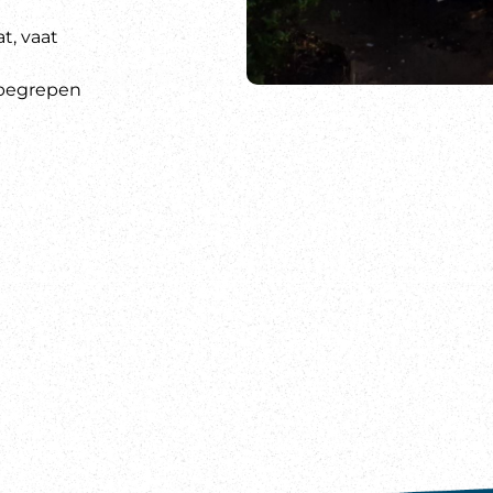
t, vaat
nbegrepen