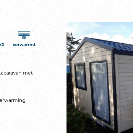
m2
verwarmd
stacaravan met
 verwarming