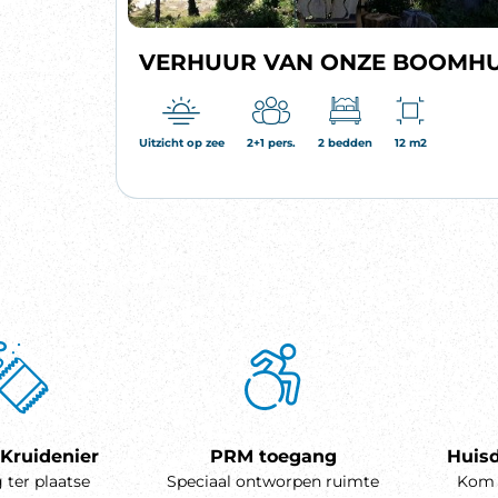
VERHUUR VAN ONZE BOOMH
Uitzicht op zee
2+1 pers.
2 bedden
12 m2
 Kruidenier
PRM toegang
Huisd
 ter plaatse
Speciaal ontworpen ruimte
Kom 