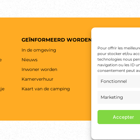
GEÏNFORMEERD WORDEN
MEER LEZ
Pour offrir les meilleu
In de omgeving
Algemene vo
pour stocker et/ou accé
e
Nieuws
technologies nous per
Juridische in
navigation ou les ID un
Inwoner worden
Privacybeleid
consentement peut avoi
Kamerverhuur
Uw rechten u
Fonctionnel
je
Kaart van de camping
Cookies
Marketing
Kaart
Accepter