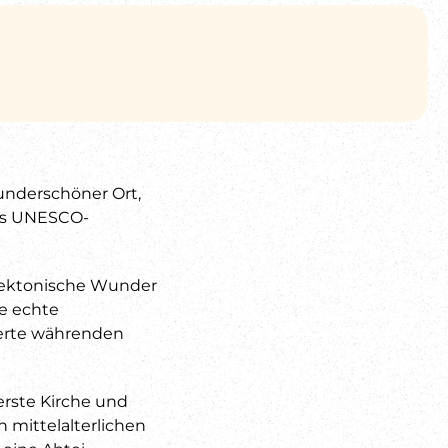
wunderschöner Ort,
des UNESCO-
itektonische Wunder
ne echte
derte währenden
erste Kirche und
 mittelalterlichen