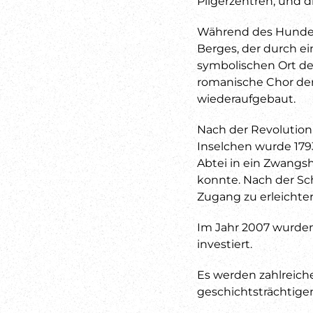
Pilgerzentren, und d
Während des Hunder
Berges, der durch 
symbolischen Ort der
romanische Chor der 
wiederaufgebaut.
Nach der Revolution
Inselchen wurde 1793
Abtei in ein Zwangs
konnte. Nach der Sc
Zugang zu erleichter
Im Jahr 2007 wurden
investiert.
Es werden zahlreic
geschichtsträchtige