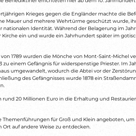
ie Benediktiner errichteten hier ab dem 10. Jahrhundert 
tjährigen Krieges gegen die Engländer machte die Bef
eine Mauer und mehrere Wehrtürme geschützt wurde, ih
 nationalen Identität. Während der Belagerung im Jahr 
Kirche ein und wurde ein Jahrhundert später im gotisch
 von 1789 wurden die Mönche von Mont-Saint-Michel ve
 zu einem Gefängnis für widerspenstige Priester. Im Jah
haus umgewandelt, wodurch die Abtei vor der Zerstör
hließung des Gefängnisses wurde 1878 ein Straßendamm
n.
 rund 20 Millionen Euro in die Erhaltung und Restaurie
he Themenführungen für Groß und Klein angeboten, um
n Ort auf andere Weise zu entdecken.