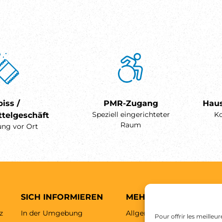
iss /
PMR-Zugang
Haus
Speziell eingerichteter
K
telgeschäft
Raum
ung vor Ort
SICH INFORMIEREN
MEHR ERFAHREN
z
In der Umgebung
Allgemeine Geschäftsbedi
Pour offrir les meilleu